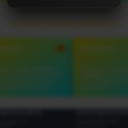
Testimoni Member LEMON212
Fajar Nugraha
Dewi Setyowat
VIP
★★★★★
★★★★★
"Main games slot gacor di
lemon212
"Proses penarikan 
beneran bikin player full senyum! Sekali
di
lemon212
super 
mutar pas ikutan bocoran jam hoki,
instan, pelayanan
langsung dapet Maxwin tiap hari!"
tempat favorit."
ake Money with Us
Amazon Payment Produ
ell products on
Amazon Business Card
mazon