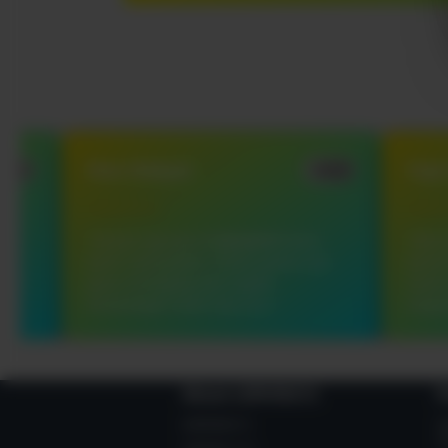
Rian Hidayat
DIAMOND
GOLD
★★★★★
emon212
"Sensasi nge-spin di
lemon212
bener-
u siaga
bener memuaskan. Pilihan games slot
uruh player
gacor terlengkap dan tingkat
kemenangan stabil tiap sore."
About LEMON212
M
LEMON212
S
A